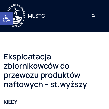
Otwórz pasek narzędzi
MUSTC
Eksploatacja
zbiornikowców do
przewozu produktów
naftowych – st.wyższy
KIEDY