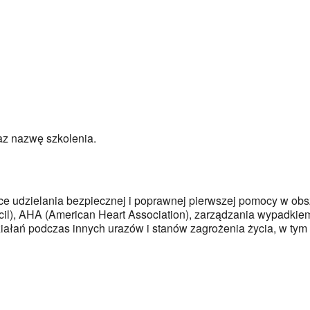
az nazwę szkolenia.
ce udzielania bezpiecznej i poprawnej pierwszej pomocy w obs
l), AHA (American Heart Association), zarządzania wypadkiem
iałań podczas innych urazów i stanów zagrożenia życia, w t