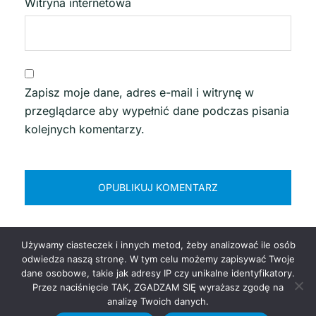
Witryna internetowa
Zapisz moje dane, adres e-mail i witrynę w
przeglądarce aby wypełnić dane podczas pisania
kolejnych komentarzy.
Używamy ciasteczek i innych metod, żeby analizować ile osób
odwiedza naszą stronę. W tym celu możemy zapisywać Twoje
dane osobowe, takie jak adresy IP czy unikalne identyfikatory.
Przez naciśnięcie TAK, ZGADZAM SIĘ wyrażasz zgodę na
© 2026 MUSTC. Politechnika Morska w Szczecinie
analizę Twoich danych.