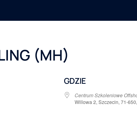
ING (MH)
GDZIE
Centrum Szkoleniowe Offs
Willowa 2, Szczecin, 71-650
 Google
iCalendar
Office 