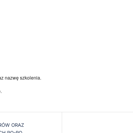
az nazwę szkolenia.
.
RÓW ORAZ
CH RO-RO