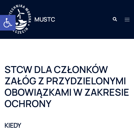
Otwórz pasek narzędzi
MUSTC
STCW DLA CZŁONKÓW
ZAŁÓG Z PRZYDZIELONYMI
OBOWIĄZKAMI W ZAKRESIE
OCHRONY
KIEDY