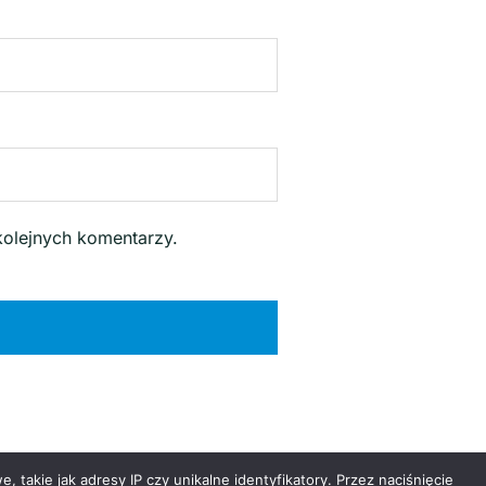
kolejnych komentarzy.
akie jak adresy IP czy unikalne identyfikatory. Przez naciśnięcie