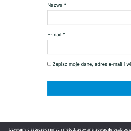
Nazwa
*
E-mail
*
Zapisz moje dane, adres e-mail i 
Używamy ciasteczek i innych metod, żeby analizować ile osób odwi