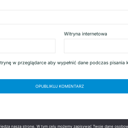
Witryna internetowa
witrynę w przeglądarce aby wypełnić dane podczas pisania 
edza naszą stronę. W tym celu możemy zapisywać Twoje dane osobowe, t