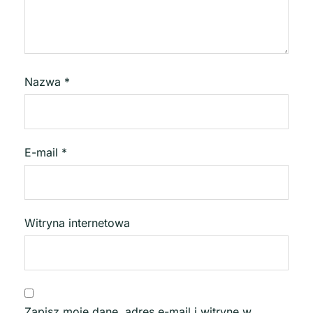
Nazwa
*
E-mail
*
Witryna internetowa
Zapisz moje dane, adres e-mail i witrynę w