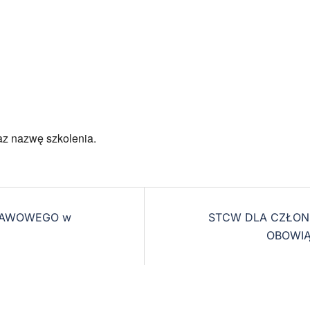
az nazwę szkolenia.
TAWOWEGO w
STCW DLA CZŁON
OBOWIĄ