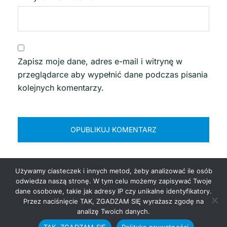
Zapisz moje dane, adres e-mail i witrynę w
przeglądarce aby wypełnić dane podczas pisania
kolejnych komentarzy.
Używamy ciasteczek i innych metod, żeby analizować ile osób
odwiedza naszą stronę. W tym celu możemy zapisywać Twoje
dane osobowe, takie jak adresy IP czy unikalne identyfikatory.
Przez naciśnięcie TAK, ZGADZAM SIĘ wyrażasz zgodę na
© 2026 MUSTC. Politechnika Morska w Szczecinie
analizę Twoich danych.
TAK, ZGADZAM SIĘ
Polityka prywatności