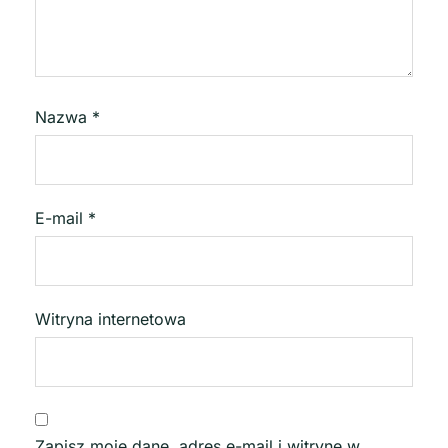
Nazwa
*
E-mail
*
Witryna internetowa
Zapisz moje dane, adres e-mail i witrynę w