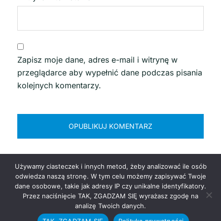
Zapisz moje dane, adres e-mail i witrynę w
przeglądarce aby wypełnić dane podczas pisania
kolejnych komentarzy.
Używamy ciasteczek i innych metod, żeby analizować ile osób
odwiedza naszą stronę. W tym celu możemy zapisywać Twoje
dane osobowe, takie jak adresy IP czy unikalne identyfikatory.
Przez naciśnięcie TAK, ZGADZAM SIĘ wyrażasz zgodę na
© 2026 MUSTC. Politechnika Morska w Szczecinie
analizę Twoich danych.
TAK, ZGADZAM SIĘ
Polityka prywatności